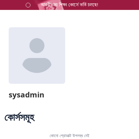
আরবীভাষা শিক্ষা কোর্সে ভর্তি চলছে!
sysadmin
কোর্সসমূহ
কোনো প্রোডাক্ট উপলব্ধ নেই