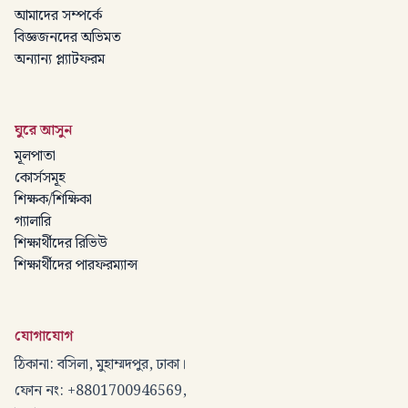
আমাদের সম্পর্কে
বিজ্ঞজনদের অভিমত
অন্যান্য প্ল্যাটফরম
ঘুরে আসুন
মূলপাতা
কোর্সসমূহ
শিক্ষক/শিক্ষিকা
গ্যালারি
শিক্ষার্থীদের রিভিউ
শিক্ষার্থীদের পারফরম্যান্স
যোগাযোগ
ঠিকানা: বসিলা, মুহাম্মদপুর, ঢাকা।
ফোন নং: +8801700946569,